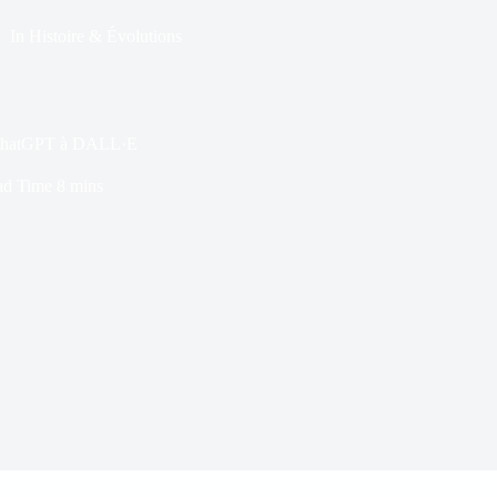
In
Histoire & Évolutions
de ChatGPT à DALL·E
ad Time
8 mins