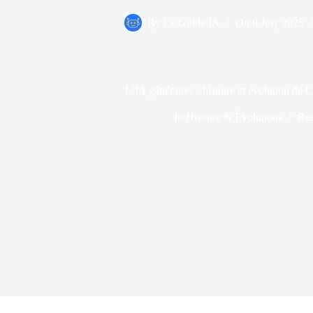
By
Le Guide IA
On
8 July 2025
L’IA générative : histoire et évolution 
In
Histoire & Évolutions
Re